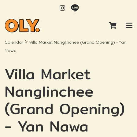
>
Calendar
Villa Market Nanglinchee (Grand Opening) - Yan
Nawa
Villa Market
Nanglinchee
(Grand Opening)
- Yan Nawa