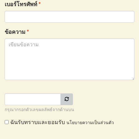
เบอร์โทรศัพท์
*
ข้อความ
*
กรุณากรอกตัวเลขผลลัพธ์จากด้านบน
ฉันรับทราบและยอมรับ
นโยบายความเป็นส่วนตัว