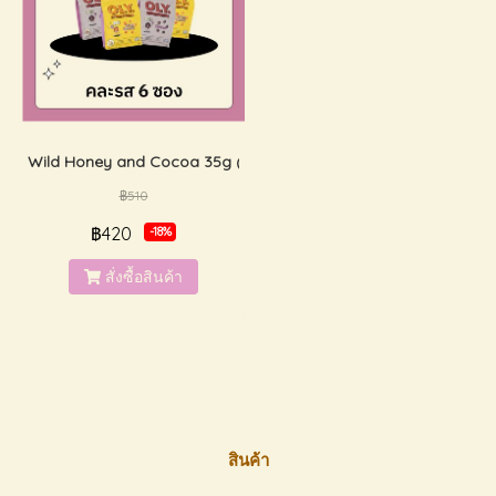
Wild Honey and Cocoa 35g (ซ็ต 6 ถุง)
฿510
฿420
-18%
สั่งซื้อสินค้า
สินค้า