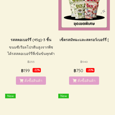
รสสตอเบอร์รี่ (45g)-3 ชิ้น
เซ็ตรสมัทฉะและสตรอว์เบอร์รี่ [4 ชิ
ขนมซีเรียลโปรตีนสูงจากพืช
ได้รสสตอเบอร์รี่ที่เข้มข้นทุกคำ
น้ำตาลต่ำ มีวิตามินและแร่ธาตุ
฿255
฿940
กรุบกรอบเคี้ยวเพลินสามารถ
฿199
฿750
-22%
-20%
ทานได้ทั้งเด็กและผู้ใหญ่
ปราศจากนมและถั่ว ไม่ใส่สาร
สั่งซื้อสินค้า
สั่งซื้อสินค้า
กันเสีย และสีสังเคราะห์
New
New