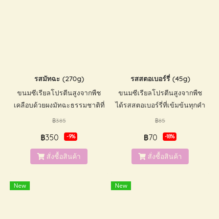
รสมัทฉะ (270g)
รสสตอเบอร์รี่ (45g)
ขนมซีเรียลโปรตีนสูงจากพืช
ขนมซีเรียลโปรตีนสูงจากพืช
เคลือบด้วยผงมัทฉะธรรมชาติที่
ได้รสสตอเบอร์รี่ที่เข้มข้นทุกคำ
เข้มข้น น้ำตาลต่ำ มีวิตามิน
น้ำตาลต่ำ มีวิตามินและแร่ธาตุ
฿385
฿85
และแร่ธาตุ กรุบกรอบเคี้ยว
กรุบกรอบเคี้ยวเพลินสามารถ
฿350
฿70
-9%
-18%
เพลินสามารถทานได้ทั้งเด็กและ
ทานได้ทั้งเด็กและผู้ใหญ่
ผู้ใหญ่ ปราศจากนมและถั่ว ไม่
ปราศจากนมและถั่ว ไม่ใส่สาร
สั่งซื้อสินค้า
สั่งซื้อสินค้า
ใส่สารกันเสีย และสีสังเคราะห์
กันเสีย และสีสังเคราะห์
New
New