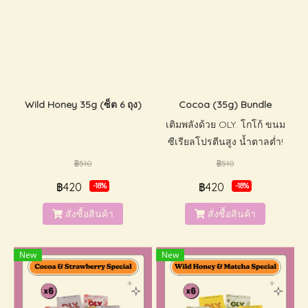
Wild Honey 35g (ซ็ต 6 ถุง)
Cocoa (35g) Bundle
เติมพลังด้วย OLY. โกโก้ ขนม
ซีเรียลโปรตีนสูง น้ำตาลต่ำ!
ขนมซีเรียลแสนอร่อยที่มีความ
฿510
฿510
กรอบเป็นเอกลักษ์ของเราทำจาก
฿420
฿420
-18%
-18%
โกโก้แท้ และ ให้พลังงานจาก
โปรตีนเพื่อให้คุณไปต่อได้ตลอด
สั่งซื้อสินค้า
สั่งซื้อสินค้า
ทั้งวัน จะทานระหว่างมื้ออาหาร
หรือ เป็นของว่างได้ทุกเวลา
New
New
(บรรจุภัณฑ์มีซิปล็อคเปิด-ปิดได้
สะดวก)