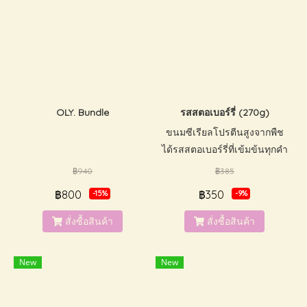
OLY. Bundle
รสสตอเบอร์รี่ (270g)
ขนมซีเรียลโปรตีนสูงจากพืช
ได้รสสตอเบอร์รี่ที่เข้มข้นทุกคำ
น้ำตาลต่ำ มีวิตามินและแร่ธาตุ
฿940
฿385
กรุบกรอบเคี้ยวเพลินสามารถ
฿800
฿350
-15%
-9%
ทานได้ทั้งเด็กและผู้ใหญ่
ปราศจากนมและถั่ว ไม่ใส่สาร
สั่งซื้อสินค้า
สั่งซื้อสินค้า
กันเสีย และสีสังเคราะห์
New
New