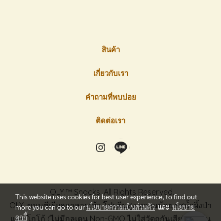
สินค้า
เกี่ยวกับเรา
คำถามที่พบบ่อย
ติดต่อเรา
OLY.™ Snacks. All Rights Reserved.
This website uses cookies for best user experience, to find out
OLY. ขนมซีเรียลอาหารเช้า โปรตีนสูง หวานน้อย รสน้ำผึ้งป่า
more you can go to our
นโยบายความเป็นส่วนตัว
และ
นโยบาย
คุกกี้
และ โกโก้ (ไม่มีกลูเตน Non-GMO ไม่ใส่วัตถุกันเสีย) ผลิตใน