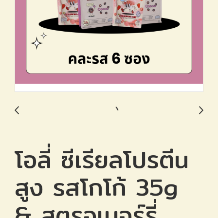
โอลี่ ซีเรียลโปรตีน
สูง รสโกโก้ 35g
& สตรอเบอร์รี่