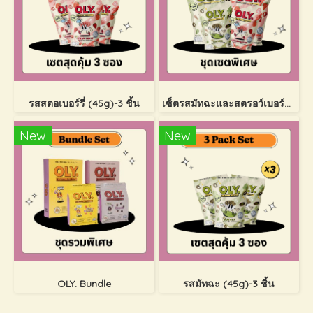
รสสตอเบอร์รี่ (45g)-3 ชิ้น
เซ็ตรสมัทฉะและสตรอว์เบอร์รี่ [4 ชิ้น]
New
New
OLY. Bundle
รสมัทฉะ (45g)-3 ชิ้น