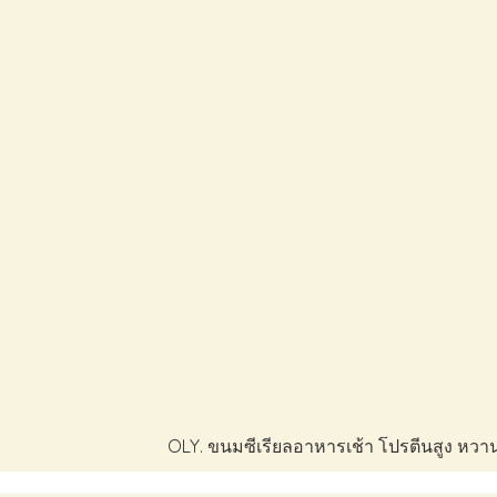
OLY. ขนมซีเรียลอาหารเช้า โปรตีนสูง หวานน้