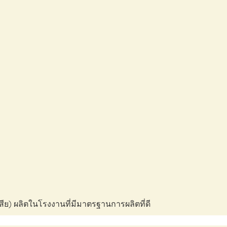
เสีย) ผลิตในโรงงานที่มีมาตรฐานการผลิตที่ดี