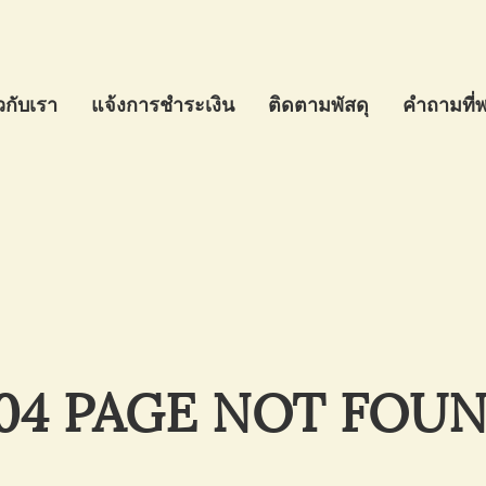
ยวกับเรา
แจ้งการชำระเงิน
ติดตามพัสดุ
คำถามที่
04 PAGE NOT FOU